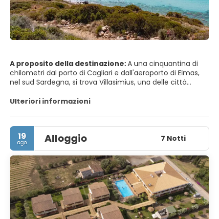
A proposito della destinazione:
A una cinquantina di
chilometri dal porto di Cagliari e dall'aeroporto di Elmas,
nel sud Sardegna, si trova Villasimius, una delle città
turistiche più famose del Mediterraneo. La ragione di tale
notorietà è indiscutibile: la sua costa offre un insieme
Ulteriori informazioni
unico di spiagge bianche e dorate, un mare cristallino,
profumi intensi di mirto, enebro e retama oltre a una
capacità di accogliere turisti che si adatta a tutti i tipi di
19
Alloggio
richieste.
7 Notti
ago