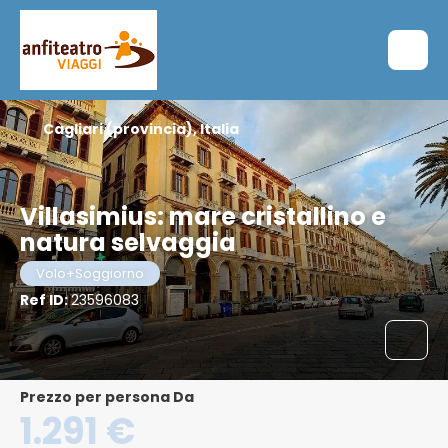
Cagliari (provincia), Italia
Villasimius: mare cristallino e
natura selvaggia
Volo+Soggiorno
Ref ID:
23596083
Prezzo per persona Da
1.291 €