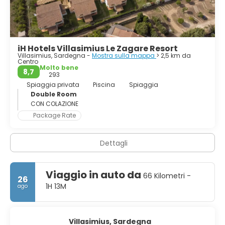
iH Hotels Villasimius Le Zagare Resort
Villasimius, Sardegna -
Mostra sulla mappa
> 2,5 km da
Centro
Molto bene
8,7
293
Spiaggia privata
Piscina
Spiaggia
Double Room
CON COLAZIONE
Package Rate
Dettagli
Viaggio in auto da
66 Kilometri -
26
1H 13M
ago
Villasimius, Sardegna