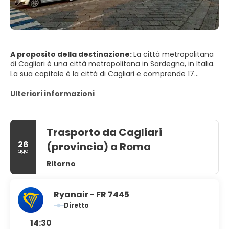
A proposito della destinazione:
La città metropolitana
di Cagliari è una città metropolitana in Sardegna, in Italia.
La sua capitale è la città di Cagliari e comprende 17
comuni. È stato istituito dalla legge nel 2016 e ha sostituito
la Provincia di Cagliari. L'attuale presidente è il sindaco di
Ulteriori informazioni
Cagliari, Paolo Truzzu. La popolazione residente è di circa
432.000. Questa cifra può aumentare a causa del
pendolarismo nell'area urbana funzionale a circa 477.000
Trasporto da Cagliari
26
(provincia) a Roma
ago
Ritorno
Ryanair - FR 7445
Diretto
14:30