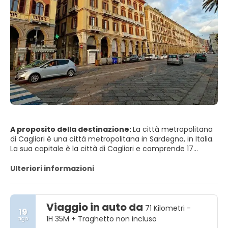
A proposito della destinazione:
La città metropolitana
di Cagliari è una città metropolitana in Sardegna, in Italia.
La sua capitale è la città di Cagliari e comprende 17
comuni. È stato istituito dalla legge nel 2016 e ha sostituito
la Provincia di Cagliari. L'attuale presidente è il sindaco di
Ulteriori informazioni
Cagliari, Paolo Truzzu. La popolazione residente è di circa
432.000. Questa cifra può aumentare a causa del
pendolarismo nell'area urbana funzionale a circa 477.000
Viaggio in auto da
71 Kilometri -
19
1H 35M + Traghetto non incluso
ago