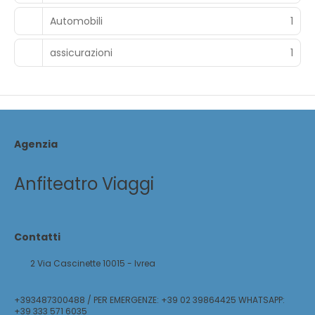
Automobili
1
assicurazioni
1
Agenzia
Anfiteatro Viaggi
Contatti
2 Via Cascinette 10015 - Ivrea
+393487300488 / PER EMERGENZE: +39 02 39864425 WHATSAPP:
+39 333 571 6035