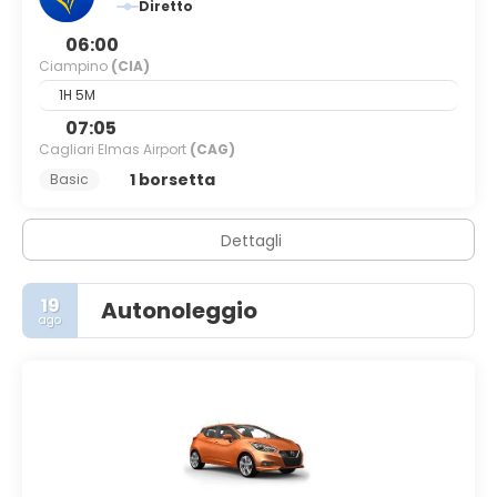
Diretto
06:00
Ciampino
(CIA)
1H 5M
07:05
Cagliari Elmas Airport
(CAG)
1 borsetta
Basic
Dettagli
19
Autonoleggio
ago