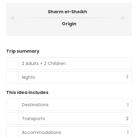
Sharm el-Sheikh
Origin
Trip summary
2 Adults + 2 Children
Nights
7
This idea includes
Destinations
1
Transports
2
Accommodations
1