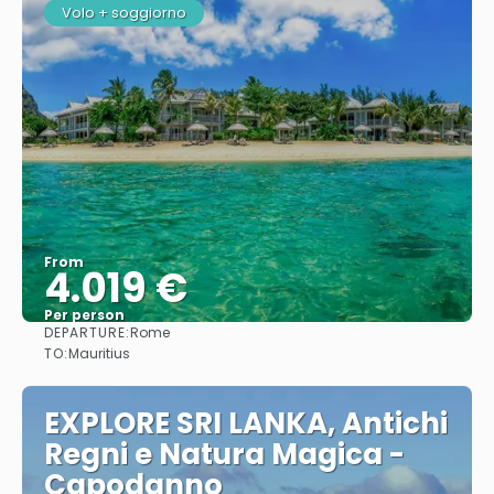
Volo + soggiorno
From
4.019 €
Per person
DEPARTURE:
Rome
See
TO:
Mauritius
EXPLORE SRI LANKA, Antichi
Regni e Natura Magica -
Capodanno