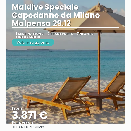
Maldive Speciale
Capodanno da Milano
Malpensa 29.12
1 DESTINATIONS
2 TRANSPORTS
7 NIGHTS
1 INSURANCES
Volo + soggiorno
From
3.871 €
Per person
DEPARTURE:
Milan
See