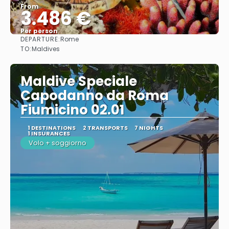
From
3.486 €
Per person
DEPARTURE:
Rome
See
TO:
Maldives
Maldive Speciale
Capodanno da Roma
Fiumicino 02.01
1 DESTINATIONS
2 TRANSPORTS
7 NIGHTS
1 INSURANCES
Volo + soggiorno