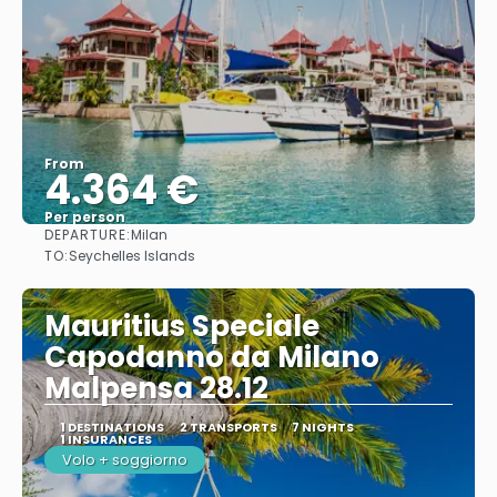
From
4.364 €
Per person
DEPARTURE:
Milan
See
TO:
Seychelles Islands
Mauritius Speciale
Capodanno da Milano
Malpensa 28.12
1 DESTINATIONS
2 TRANSPORTS
7 NIGHTS
1 INSURANCES
Volo + soggiorno