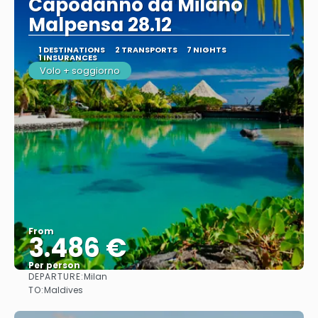
Capodanno da Milano
Malpensa 28.12
1 DESTINATIONS
2 TRANSPORTS
7 NIGHTS
1 INSURANCES
Volo + soggiorno
From
3.486 €
Per person
DEPARTURE:
Milan
See
TO:
Maldives