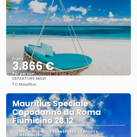
From
3.866 €
Per person
DEPARTURE:
Milan
See
TO:
Mauritius
Mauritius Speciale
Capodanno da Roma
Fiumicino 28.12
1 DESTINATIONS
2 TRANSPORTS
7 NIGHTS
1 INSURANCES