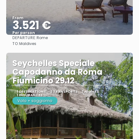
From
3.521 €
Per person
DEPARTURE:
Rome
See
TO:
Maldives
Seychelles Speciale
Capodanno da Roma
Fiumicino 29.12
1 DESTINATIONS
2 TRANSPORTS
7 NIGHTS
1 INSURANCES
Volo + soggiorno