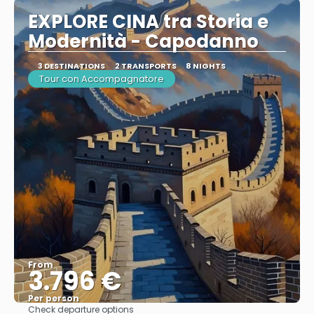
EXPLORE CINA tra Storia e
Modernità - Capodanno
3 DESTINATIONS
2 TRANSPORTS
8 NIGHTS
Tour con Accompagnatore
From
3.796 €
Per person
Check departure options