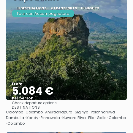
10 DESTINATIONS
4 TRANSPORTS
10 NIGHTS
Tour con Accompagnatore
From
5.084 €
Per person
Check departure options
See
DESTINATIONS
Colombo · Colombo · Anuradhapura · Sigiriya · Polonnaruwa ·
Dambulla · Kandy · Pinnawala · Nuwara Eliya · Ella · Galle · Colombo
· Colombo