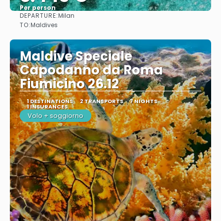
Per person
DEPARTURE:
Milan
See
TO:
Maldives
Maldive Speciale
Capodanno da Roma
Fiumicino 26.12
1 DESTINATIONS
2 TRANSPORTS
7 NIGHTS
1 INSURANCES
Volo + soggiorno