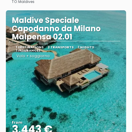
TO:
Maldives
Maldive Speciale
Capodanno da Milano
Malpensa 02.01
1 DESTINATIONS
2 TRANSPORTS
7 NIGHTS
1 INSURANCES
Volo + soggiorno
From
3.443 €