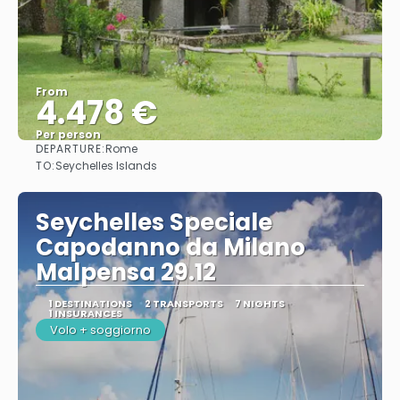
From
4.478 €
Per person
DEPARTURE:
Rome
See
TO:
Seychelles Islands
Seychelles Speciale
Capodanno da Milano
Malpensa 29.12
1 DESTINATIONS
2 TRANSPORTS
7 NIGHTS
1 INSURANCES
Volo + soggiorno